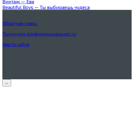
Винтаж — Ева
Beautiful Boys — Ты выбираешь чудеса
Обратная связь
Политика конфиденциальности
Карта сайта
Дисклеймер
Тексты песен процитированы в учебных целях в
соответствии со
ст. 1274 ГК РФ
© 2026 TxtPesen.ru