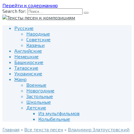
Перейти к содержанию
Search for:
Русские
Народные
Советские
Казачьи
Английские
Немецкие
Башкирские
Татарские
Украинские
Жанр
Военные
Новогодние
Застольные
Школьные
Детские
Из мультфильмов
Колыбельные
Главная
»
Все текста песен
»
Владимир Златоустовский