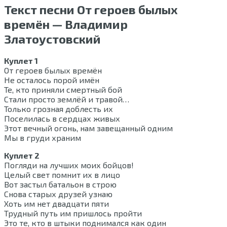
Текст песни От героев былых
времён — Владимир
Златоустовский
Куплет 1
От героев былых времён
Не осталось порой имён
Те, кто приняли смертный бой
Стали просто землёй и травой…
Только грозная доблесть их
Поселилась в сердцах живых
Этот вечный огонь, нам завещанный одним
Мы в груди храним
Куплет 2
Погляди на лучших моих бойцов!
Целый свет помнит их в лицо
Вот застыл батальон в строю
Снова старых друзей узнаю
Хоть им нет двадцати пяти
Трудный путь им пришлось пройти
Это те, кто в штыки поднимался как один