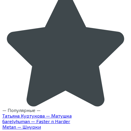
— Популярные —
Татьяна Куртукова — Матушка
6arelyhuman — Faster n Harder
Metan — Шнурки