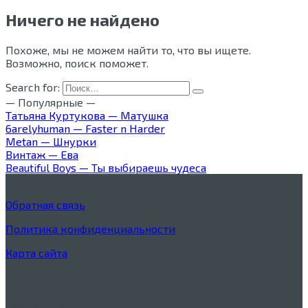
Ничего не найдено
Похоже, мы не можем найти то, что вы ищете.
Возможно, поиск поможет.
Search for:
— Популярные —
Татьяна Куртукова — Матушка
6arelyhuman — Faster n Harder
Metan — Шнурки
Винтаж — Ева
Beautiful Boys — Ты выбираешь чудеса
Обратная связь
Политика конфиденциальности
Карта сайта
Дисклеймер
Тексты песен процитированы в учебных целях в
соответствии со
ст. 1274 ГК РФ