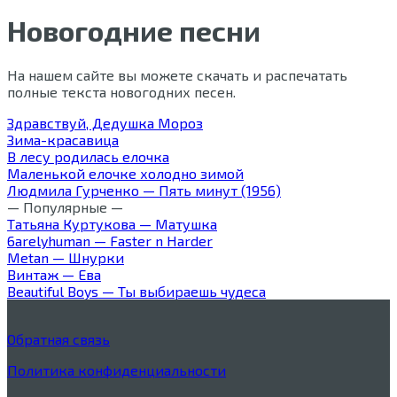
Новогодние песни
На нашем сайте вы можете скачать и распечатать
полные текста новогодних песен.
Здравствуй, Дедушка Мороз
Зима-красавица
В лесу родилась елочка
Маленькой елочке холодно зимой
Людмила Гурченко — Пять минут (1956)
— Популярные —
Татьяна Куртукова — Матушка
6arelyhuman — Faster n Harder
Metan — Шнурки
Винтаж — Ева
Beautiful Boys — Ты выбираешь чудеса
Обратная связь
Политика конфиденциальности