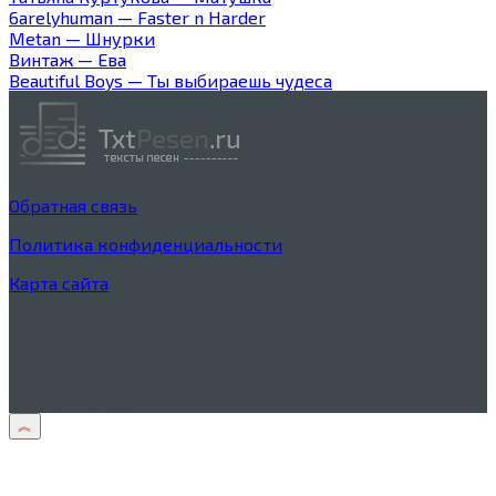
6arelyhuman — Faster n Harder
Metan — Шнурки
Винтаж — Ева
Beautiful Boys — Ты выбираешь чудеса
Обратная связь
Политика конфиденциальности
Карта сайта
Дисклеймер
Тексты песен процитированы в учебных целях в
соответствии со
ст. 1274 ГК РФ
© 2026 TxtPesen.ru