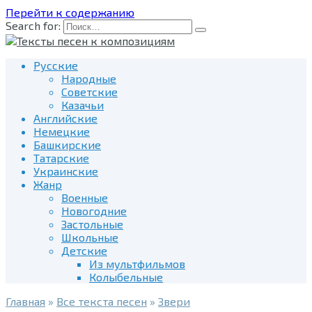
Перейти к содержанию
Search for:
Русские
Народные
Советские
Казачьи
Английские
Немецкие
Башкирские
Татарские
Украинские
Жанр
Военные
Новогодние
Застольные
Школьные
Детские
Из мультфильмов
Колыбельные
Главная
»
Все текста песен
»
Звери