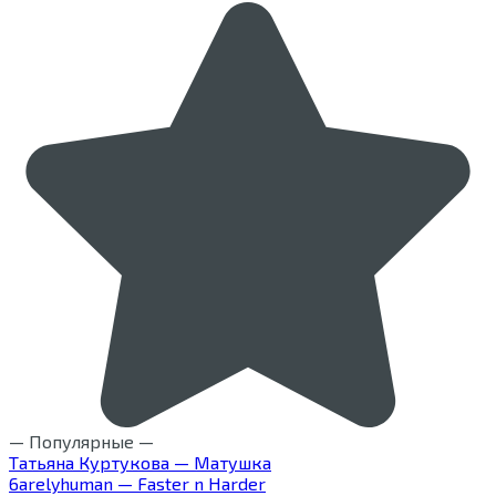
— Популярные —
Татьяна Куртукова — Матушка
6arelyhuman — Faster n Harder