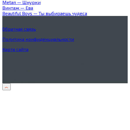
Metan — Шнурки
Винтаж — Ева
Beautiful Boys — Ты выбираешь чудеса
Обратная связь
Политика конфиденциальности
Карта сайта
Дисклеймер
Тексты песен процитированы в учебных целях в
соответствии со
ст. 1274 ГК РФ
© 2026 TxtPesen.ru