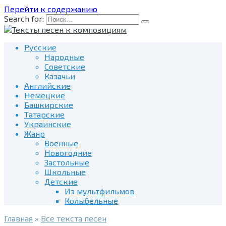
Перейти к содержанию
Search for:
Русские
Народные
Советские
Казачьи
Английские
Немецкие
Башкирские
Татарские
Украинские
Жанр
Военные
Новогодние
Застольные
Школьные
Детские
Из мультфильмов
Колыбельные
Главная
»
Все текста песен