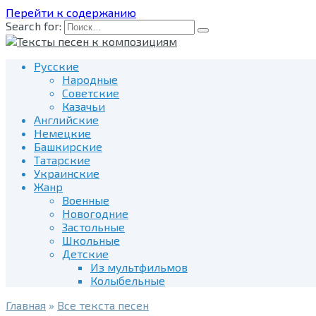
Перейти к содержанию
Search for:
Русские
Народные
Советские
Казачьи
Английские
Немецкие
Башкирские
Татарские
Украинские
Жанр
Военные
Новогодние
Застольные
Школьные
Детские
Из мультфильмов
Колыбельные
Главная
»
Все текста песен