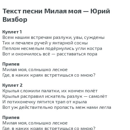
Текст песни Милая моя — Юрий
Визбор
Куплет 1
Всем нашим встречам разлуки, увы, суждены
Тих и печален ручей у янтарной сосны
Пеплом несмелым подёрнулись угли костра
Вот и окончилось всё — расставаться пора
Припев
Милая моя, солнышко лесное
Где, в каких краях встретишься со мною?
Куплет 2
Крылья сложили палатки, их кончен полёт
Крылья расправил искатель разлук — самолёт
И потихонечку пятится трап от крыла
Вот уж действительно пропасть меж нами легла
Припев
Милая моя, солнышко лесное
Где, в каких краях встретишься со мною?