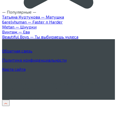
— Популярные —
Татьяна Куртукова — Матушка
6arelyhuman — Faster n Harder
Metan — Шнурки
Винтаж — Ева
Beautiful Boys — Ты выбираешь чудеса
Обратная связь
Политика конфиденциальности
Карта сайта
Дисклеймер
Тексты песен процитированы в учебных целях в
соответствии со
ст. 1274 ГК РФ
© 2026 TxtPesen.ru