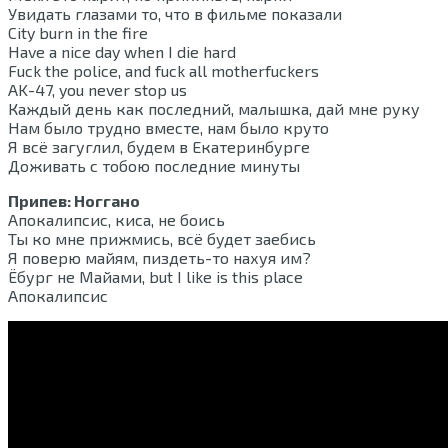
Увидать глазами то, что в фильме показали
City burn in the fire
Have a nice day when I die hard
Fuck the police, and fuck all motherfuckers
AK-47, you never stop us
Каждый день как последний, малышка, дай мне руку
Нам было трудно вместе, нам было круто
Я всё загуглил, будем в Екатеринбурге
Доживать с тобою последние минуты
Припев: Ноггано
Апокалипсис, киса, не боись
Ты ко мне прижмись, всё будет заебись
Я поверю майям, пиздеть-то нахуя им?
Ёбург не Майами, but I like is this place
Апокалипсис