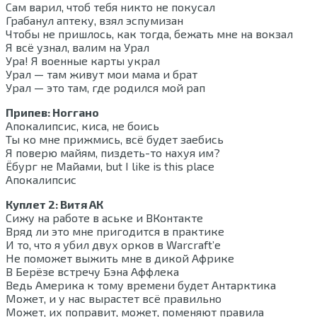
Сам варил, чтоб тебя никто не покусал
Грабанул аптеку, взял эспумизан
Чтобы не пришлось, как тогда, бежать мне на вокзал
Я всё узнал, валим на Урал
Ура! Я военные карты украл
Урал — там живут мои мама и брат
Урал — это там, где родился мой рап
Припев: Ноггано
Апокалипсис, киса, не боись
Ты ко мне прижмись, всё будет заебись
Я поверю майям, пиздеть-то нахуя им?
Ёбург не Майами, but I like is this place
Апокалипсис
Куплет 2: Витя АК
Сижу на работе в аське и ВКонтакте
Вряд ли это мне пригодится в практике
И то, что я убил двух орков в Warcraft’е
Не поможет выжить мне в дикой Африке
В Берёзе встречу Бэна Аффлека
Ведь Америка к тому времени будет Антарктика
Может, и у нас вырастет всё правильно
Может, их поправит, может, поменяют правила