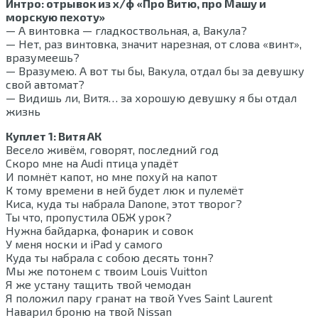
Интро: отрывок из х/ф «Про Витю, про Машу и
морскую пехоту»
— А винтовка — гладкоствольная, а, Вакула?
— Нет, раз винтовка, значит нарезная, от слова «винт»,
вразумеешь?
— Вразумею. А вот ты бы, Вакула, отдал бы за девушку
свой автомат?
— Видишь ли, Витя… за хорошую девушку я бы отдал
жизнь
Куплет 1: Витя АК
Весело живём, говорят, последний год
Скоро мне на Audi птица упадёт
И помнёт капот, но мне похуй на капот
К тому времени в ней будет люк и пулемёт
Киса, куда ты набрала Danone, этот творог?
Ты что, пропустила ОБЖ урок?
Нужна байдарка, фонарик и совок
У меня носки и iPad у самого
Куда ты набрала с собою десять тонн?
Мы же потонем с твоим Louis Vuitton
Я же устану тащить твой чемодан
Я положил пару гранат на твой Yves Saint Laurent
Наварил броню на твой Nissan