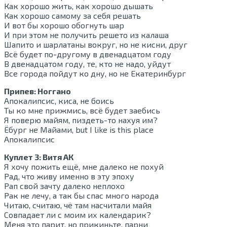
Как хорошо жить, как хорошо дышать
Как хорошо самому за себя решать
И вот бы хорошо обогнуть шар
И при этом не получить решето из калаша
Шапито и шарлатаны вокруг, но не кисни, друг
Всё будет по-другому в двенадцатом году
В двенадцатом году, те, кто не надо, уйдут
Все города пойдут ко дну, но не Екатеринбург
Припев: Ноггано
Апокалипсис, киса, не боись
Ты ко мне прижмись, всё будет заебись
Я поверю майям, пиздеть-то нахуя им?
Ёбург не Майами, but I like is this place
Апокалипсис
Куплет 3: Витя АК
Я хочу пожить ещё, мне далеко не похуй
Рад, что живу именно в эту эпоху
Рап свой зачту далеко неплохо
Рак не лечу, а так бы спас много народа
Читаю, считаю, чё там насчитали майя
Совпадает ли с моим их календарик?
Меня это парит, но прикиньте, парни