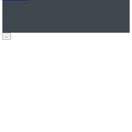
Дисклеймер
Тексты песен процитированы в учебных целях в
соответствии со
ст. 1274 ГК РФ
© 2026 TxtPesen.ru