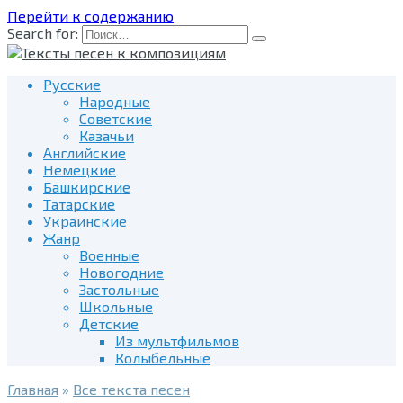
Перейти к содержанию
Search for:
Русские
Народные
Советские
Казачьи
Английские
Немецкие
Башкирские
Татарские
Украинские
Жанр
Военные
Новогодние
Застольные
Школьные
Детские
Из мультфильмов
Колыбельные
Главная
»
Все текста песен