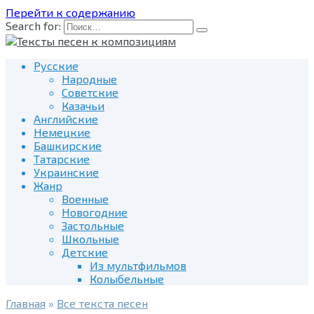
Перейти к содержанию
Search for:
Русские
Народные
Советские
Казачьи
Английские
Немецкие
Башкирские
Татарские
Украинские
Жанр
Военные
Новогодние
Застольные
Школьные
Детские
Из мультфильмов
Колыбельные
Главная
»
Все текста песен