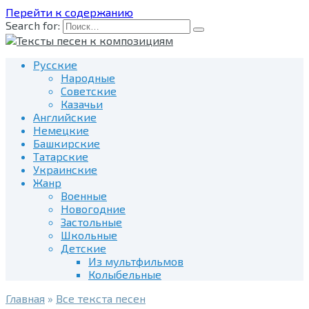
Перейти к содержанию
Search for:
Русские
Народные
Советские
Казачьи
Английские
Немецкие
Башкирские
Татарские
Украинские
Жанр
Военные
Новогодние
Застольные
Школьные
Детские
Из мультфильмов
Колыбельные
Главная
»
Все текста песен