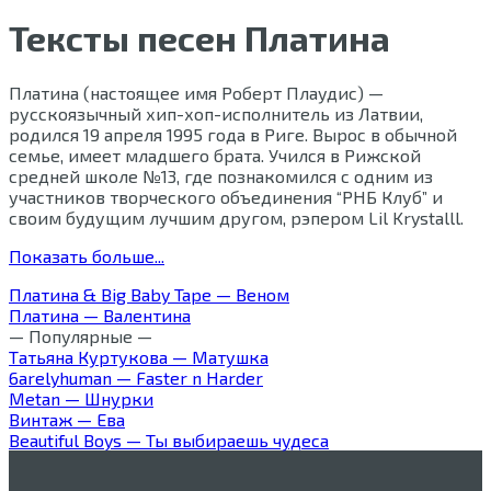
Тексты песен Платина
Платина (настоящее имя Роберт Плаудис) —
русскоязычный хип-хоп-исполнитель из Латвии,
родился 19 апреля 1995 года в Риге. Вырос в обычной
семье, имеет младшего брата. Учился в Рижской
средней школе №13, где познакомился с одним из
участников творческого объединения “РНБ Клуб” и
своим будущим лучшим другом, рэпером Lil Krystalll.
Показать больше...
Платина & Big Baby Tape — Веном
Платина — Валентина
— Популярные —
Татьяна Куртукова — Матушка
6arelyhuman — Faster n Harder
Metan — Шнурки
Винтаж — Ева
Beautiful Boys — Ты выбираешь чудеса