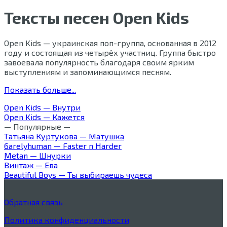
Тексты песен Open Kids
Open Kids — украинская поп-группа, основанная в 2012
году и состоящая из четырёх участниц. Группа быстро
завоевала популярность благодаря своим ярким
выступлениям и запоминающимся песням.
Показать больше...
Open Kids — Внутри
Open Kids — Кажется
— Популярные —
Татьяна Куртукова — Матушка
6arelyhuman — Faster n Harder
Metan — Шнурки
Винтаж — Ева
Beautiful Boys — Ты выбираешь чудеса
Обратная связь
Политика конфиденциальности