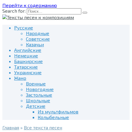
Перейти к содержанию
Search for:
Русские
Народные
Советские
Казачьи
Английские
Немецкие
Башкирские
Татарские
Украинские
Жанр
Военные
Новогодние
Застольные
Школьные
Детские
Из мультфильмов
Колыбельные
Главная
»
Все текста песен