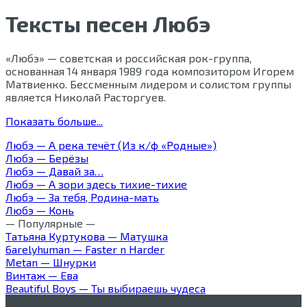
Тексты песен Любэ
«Любэ» — советская и российская рок-группа,
основанная 14 января 1989 года композитором Игорем
Матвиенко. Бессменным лидером и солистом группы
является Николай Расторгуев.
Показать больше...
Любэ — А река течёт (Из к/ф «Родные»)
Любэ — Берёзы
Любэ — Давай за…
Любэ — А зори здесь тихие-тихие
Любэ — За тебя, Родина-мать
Любэ — Конь
— Популярные —
Татьяна Куртукова — Матушка
6arelyhuman — Faster n Harder
Metan — Шнурки
Винтаж — Ева
Beautiful Boys — Ты выбираешь чудеса