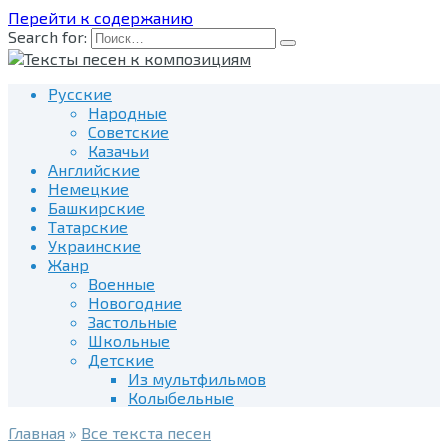
Перейти к содержанию
Search for:
Русские
Народные
Советские
Казачьи
Английские
Немецкие
Башкирские
Татарские
Украинские
Жанр
Военные
Новогодние
Застольные
Школьные
Детские
Из мультфильмов
Колыбельные
Главная
»
Все текста песен