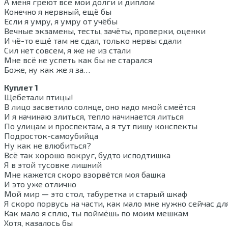
А меня греют все мои долги и диплом
Конечно я нервный, ещё бы
Если я умру, я умру от учёбы
Вечные экзамены, тесты, зачёты, проверки, оценки
И чё-то ещё там не сдал, только нервы сдали
Сил нет совсем, я же не из стали
Мне всё не успеть как бы не старался
Боже, ну как же я за…
Куплет 1
Щебетали птицы!
В лицо засветило солнце, оно надо мной смеётся
И я начинаю злиться, тепло начинается литься
По улицам и проспектам, а я тут пишу конспекты
Подросток-самоубийца
Ну как не влюбиться?
Всё так хорошо вокруг, будто исподтишка
Я в этой тусовке лишний
Мне кажется скоро взорвётся моя башка
И это уже отлично
Мой мир — это стол, табуретка и старый шкаф
Я скоро порвусь на части, как мало мне нужно сейчас дл
Как мало я сплю, ты поймёшь по моим мешкам
Хотя, казалось бы