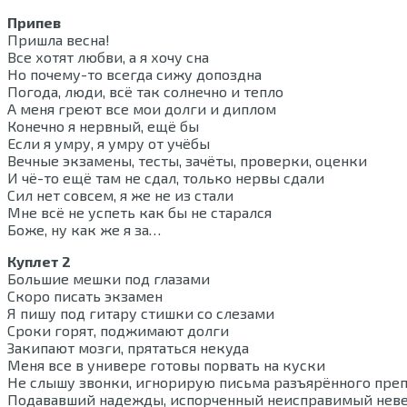
Припев
Пришла весна!
Все хотят любви, а я хочу сна
Но почему-то всегда сижу допоздна
Погода, люди, всё так солнечно и тепло
А меня греют все мои долги и диплом
Конечно я нервный, ещё бы
Если я умру, я умру от учёбы
Вечные экзамены, тесты, зачёты, проверки, оценки
И чё-то ещё там не сдал, только нервы сдали
Сил нет совсем, я же не из стали
Мне всё не успеть как бы не старался
Боже, ну как же я за…
Куплет 2
Большие мешки под глазами
Скоро писать экзамен
Я пишу под гитару стишки со слезами
Сроки горят, поджимают долги
Закипают мозги, прятаться некуда
Меня все в универе готовы порвать на куски
Не слышу звонки, игнорирую письма разъярённого пре
Подававший надежды, испорченный неисправимый нев