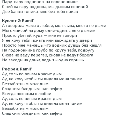
Пару-пару водников, на подоконнике
С ней на пару водника, мы дышим поникой
Две банки тоника, мне без тебя никак
Куплет 2: Ramil’
А говорила мама о любви, мол, сына, много не дыми
Мы с чиксой на дому одни-одни, с нею дымим
Просто убегай, куда — мне не говори
Я не хочу тебя искать или выжидать у двери
Просто мне мажешь, что водник дуешь без кашля
На подоконнике грубо по кругу тебя, подругу
Снова не веду перегар, снова не ведут берега
Не заходи на движ, ведь ты одна горишь
Рефрен: Ramil’
Ау, соль по венам красит дым
Ау, не хочу чтобы ты видела меня таким
Беззаботным молодым
Сладким, бледным, как зефир
Всегда поющим о любви
Ау, соль по венам красит дым
Ау, не хочу чтобы ты видела меня таким
Беззаботным молодым
Сладким, бледным, как зефир