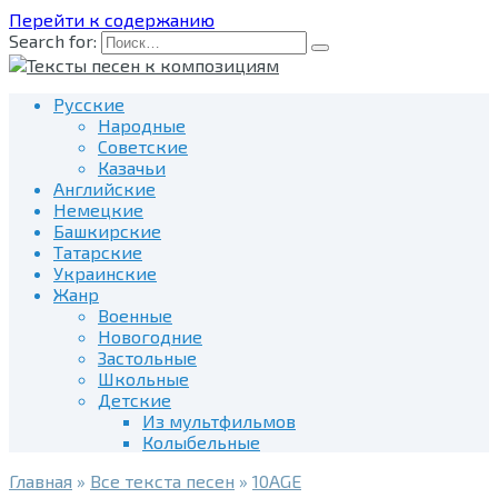
Перейти к содержанию
Search for:
Русские
Народные
Советские
Казачьи
Английские
Немецкие
Башкирские
Татарские
Украинские
Жанр
Военные
Новогодние
Застольные
Школьные
Детские
Из мультфильмов
Колыбельные
Главная
»
Все текста песен
»
10AGE