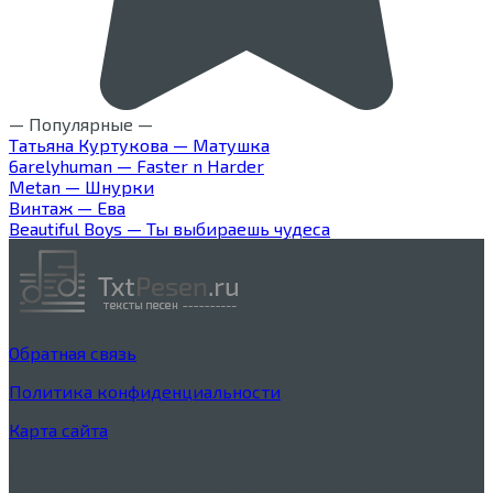
— Популярные —
Татьяна Куртукова — Матушка
6arelyhuman — Faster n Harder
Metan — Шнурки
Винтаж — Ева
Beautiful Boys — Ты выбираешь чудеса
Обратная связь
Политика конфиденциальности
Карта сайта
Дисклеймер
Тексты песен процитированы в учебных целях в