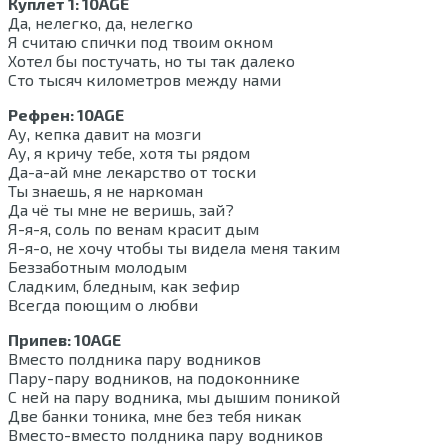
Куплет 1: 10AGE
Да, нелегко, да, нелегко
Я считаю спички под твоим окном
Хотел бы постучать, но ты так далеко
Сто тысяч километров между нами
Рефрен: 10AGE
Ау, кепка давит на мозги
Ау, я кричу тебе, хотя ты рядом
Да-а-ай мне лекарство от тоски
Ты знаешь, я не наркоман
Да чё ты мне не веришь, зай?
Я-я-я, соль по венам красит дым
Я-я-о, не хочу чтобы ты видела меня таким
Беззаботным молодым
Сладким, бледным, как зефир
Всегда поющим о любви
Припев: 10AGE
Вместо полдника пару водников
Пару-пару водников, на подоконнике
С ней на пару водника, мы дышим поникой
Две банки тоника, мне без тебя никак
Вместо-вместо полдника пару водников