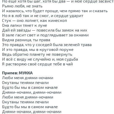
Но ещё хотя бы шаг, хотя бы два — и моё сердце засвист
Рьяно любя, не знать
И казалось, что будет проще, чем прямо так и сказать
Но я в лоб так и не смог, и сердце ударит
Стук — оно лопнет, как кинескоп
Она лапки тянет к луне
Дай ей звёзды — повесила бы замок на них
В зале гасит свет и подглядывает за окнами
Видна разница, ты права
Это правда, что у соседей была зеленей трава
И это правда, мы в круговой поруке
Ведь обратно планету не повернуть
И всё с виду не случайно и, моя судьба
Я растворяю своё сердце тебе в чай
Припев: МУККА
Люби меня днями-ночами
Окутаны тенями печали
Будто бы мы в самом начале
Днями-ночами, днями-ночами
Люби меня днями-ночами
Окутаны тенями печали
Будто бы мы в самом начале
Днями-ночами, днями-ночами