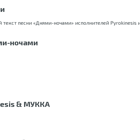
ми
 текст песни «Днями-ночами» исполнителей Pyrokinesis и
ями-ночами
nesis & МУККА