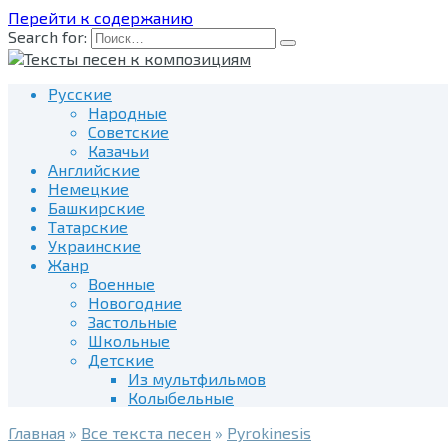
Перейти к содержанию
Search for:
Русские
Народные
Советские
Казачьи
Английские
Немецкие
Башкирские
Татарские
Украинские
Жанр
Военные
Новогодние
Застольные
Школьные
Детские
Из мультфильмов
Колыбельные
Главная
»
Все текста песен
»
Pyrokinesis