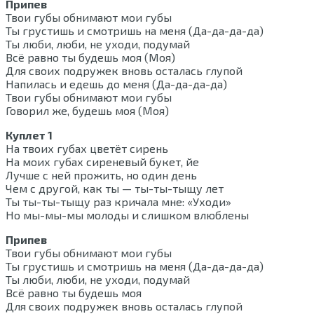
Припев
Твои губы обнимают мои губы
Ты грустишь и смотришь на меня (Да-да-да-да)
Ты люби, люби, не уходи, подумай
Всё равно ты будешь моя (Моя)
Для своих подружек вновь осталась глупой
Напилась и едешь до меня (Да-да-да-да)
Твои губы обнимают мои губы
Говорил же, будешь моя (Моя)
Куплет 1
На твоих губах цветёт сирень
На моих губах сиреневый букет, йе
Лучше с ней прожить, но один день
Чем с другой, как ты — ты-ты-тыщу лет
Ты ты-ты-тыщу раз кричала мне: «Уходи»
Но мы-мы-мы молоды и слишком влюблены
Припев
Твои губы обнимают мои губы
Ты грустишь и смотришь на меня (Да-да-да-да)
Ты люби, люби, не уходи, подумай
Всё равно ты будешь моя
Для своих подружек вновь осталась глупой