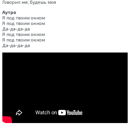
Говорил же, будешь моя
Аутро
Я под твоим окном
Я под твоим окном
Да-да-да-да
Я под твоим окном
Я под твоим окном
Да-да-да-да