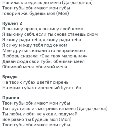
Напилась и едешь до меня (Да-да-да-да)
Твои губы обнимают мои губы
Говорил же, будешь моя (Моя)
Куплет 2
Я выкину права, я выкину свой комп
Я выкину себя, если ты снова станешь сном
Я живу ради тебя, я живу ради тебя
Я сижу и жду тебя под окном
Мне друзья сказали это неправильно
Любовь сказала: «Она твоя маленькая»
Давай сюда свои губы, обнимай меня
Обнимай меня, обнимай меня
Бридж
На твоих губах цветёт сирень
На моих губах сиреневый букет, йо
Припев
Твои губы обнимают мои губы
Ты грустишь и смотришь на меня (Да-да-да-да)
Ты люби, люби, не уходи, подумай
Всё равно ты будешь моя (Моя)
Твои губы обнимают мои губы