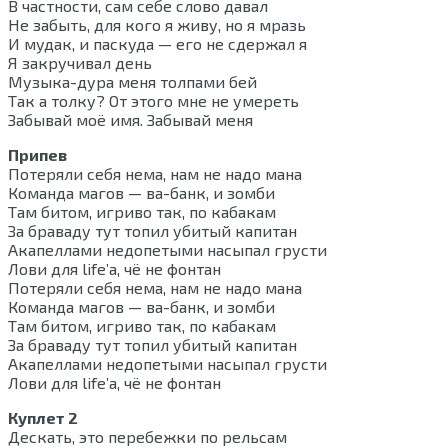
В частности, сам себе слово давал
Не забыть, для кого я живу, но я мразь
И мудак, и паскуда — его не сдержал я
Я закручивал день
Музыка-дура меня толпами бей
Так а толку? От этого мне не умереть
Забывай моё имя. Забывай меня
Припев
Потеряли себя нема, нам не надо мана
Команда магов — ва-банк, и зомби
Там битом, игриво так, по кабакам
За браваду тут топил убитый капитан
Акапеллами недопетыми насыпал грусти
Лови для life’а, чё не фонтан
Потеряли себя нема, нам не надо мана
Команда магов — ва-банк, и зомби
Там битом, игриво так, по кабакам
За браваду тут топил убитый капитан
Акапеллами недопетыми насыпал грусти
Лови для life’а, чё не фонтан
Куплет 2
Дескать, это перебежки по рельсам