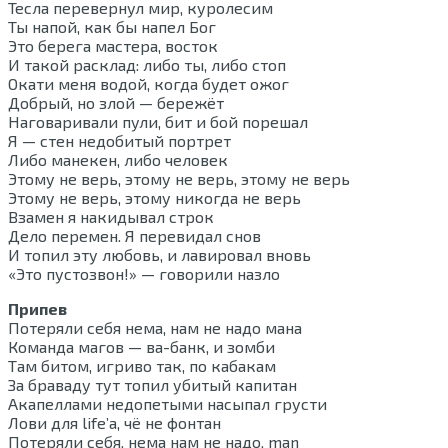
Тесла перевернул мир, куролесим
Ты напой, как бы напел Бог
Это берега мастера, восток
И такой расклад: либо ты, либо стоп
Окати меня водой, когда будет ожог
Добрый, но злой — бережёт
Наговаривали пули, бит и бой порешал
Я — стен недобитый портрет
Либо манекен, либо человек
Этому не верь, этому не верь, этому не верь
Этому не верь, этому никогда не верь
Взамен я накидывал строк
Дело перемен. Я перевидал снов
И топил эту любовь, и лавировал вновь
«Это пустозвон!» — говорили назло
Припев
Потеряли себя нема, нам не надо мана
Команда магов — ва-банк, и зомби
Там битом, игриво так, по кабакам
За браваду тут топил убитый капитан
Акапеллами недопетыми насыпал грусти
Лови для life’а, чё не фонтан
Потеряли себя, нема нам не надо, man