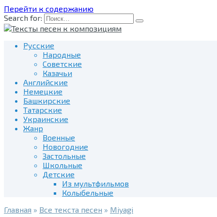
Перейти к содержанию
Search for:
Русские
Народные
Советские
Казачьи
Английские
Немецкие
Башкирские
Татарские
Украинские
Жанр
Военные
Новогодние
Застольные
Школьные
Детские
Из мультфильмов
Колыбельные
Главная
»
Все текста песен
»
Miyagi