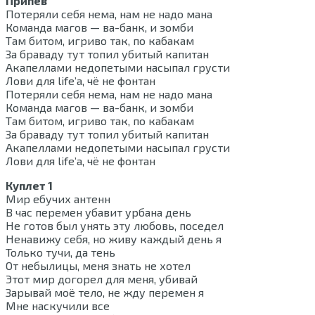
Припев
Потеряли себя нема, нам не надо мана
Команда магов — ва-банк, и зомби
Там битом, игриво так, по кабакам
За браваду тут топил убитый капитан
Акапеллами недопетыми насыпал грусти
Лови для life’а, чё не фонтан
Потеряли себя нема, нам не надо мана
Команда магов — ва-банк, и зомби
Там битом, игриво так, по кабакам
За браваду тут топил убитый капитан
Акапеллами недопетыми насыпал грусти
Лови для life’а, чё не фонтан
Куплет 1
Мир ебучих антенн
В час перемен убавит урбана день
Не готов был унять эту любовь, поседел
Ненавижу себя, но живу каждый день я
Только тучи, да тень
От небылицы, меня знать не хотел
Этот мир догорел для меня, убивай
Зарывай моё тело, не жду перемен я
Мне наскучили все