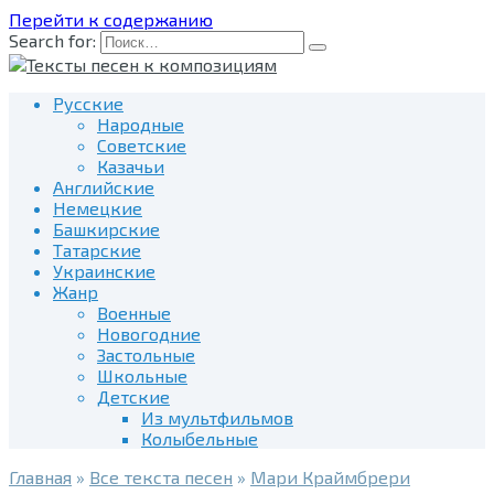
Перейти к содержанию
Search for:
Русские
Народные
Советские
Казачьи
Английские
Немецкие
Башкирские
Татарские
Украинские
Жанр
Военные
Новогодние
Застольные
Школьные
Детские
Из мультфильмов
Колыбельные
Главная
»
Все текста песен
»
Мари Краймбрери