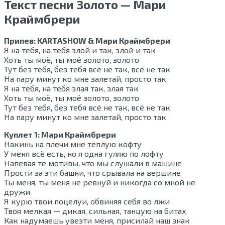
Текст песни Золото — Мари
Краймбрери
Припев: KARTASHOW & Мари Краймбрери
Я на тебя, на тебя злой и так, злой и так
Хоть ты моё, ты моё золото, золото
Тут без тебя, без тебя всё не так, всё не так
На пару минут ко мне залетай, просто так
Я на тебя, на тебя злая так, злая так
Хоть ты моё, ты моё золото, золото
Тут без тебя, без тебя всё не так, всё не так
На пару минут ко мне залетай, просто так
Куплет 1: Мари Краймбрери
Накинь на плечи мне тёплую кофту
У меня всё есть, но я одна гуляю по лофту
Напевая те мотивы, что мы слушали в машине
Прости за эти башни, что срывала на вершине
Ты меня, ты меня не ревнуй и никогда со мной не
дружи
Я курю твои поцелуи, обвиняя себя во лжи
Твоя мелкая — дикая, сильная, танцую на битах
Как надумаешь увезти меня, присилай наш знак