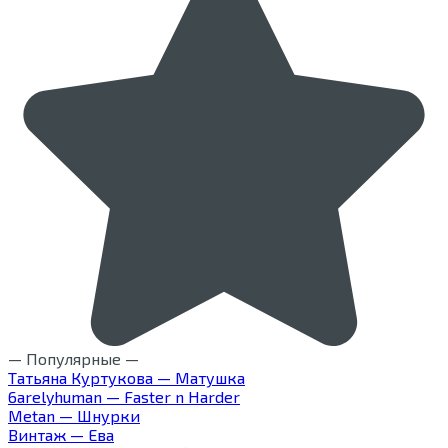
— Популярные —
Татьяна Куртукова — Матушка
6arelyhuman — Faster n Harder
Metan — Шнурки
Винтаж — Ева