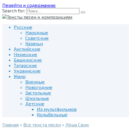
Перейти к содержанию
Search for:
Русские
Народные
Советские
Казачьи
Английские
Немецкие
Башкирские
Татарские
Украинские
Жанр
Военные
Новогодние
Застольные
Школьные
Детские
Из мультфильмов
Колыбельные
Главная
»
Все текста песен
»
Лёша Свик