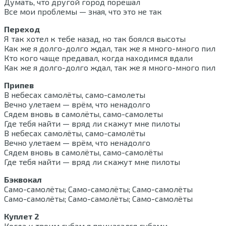
Думать, что другой город порешал
Все мои проблемы — зная, что это не так
Переход
Я так хотел к тебе назад, но так боялся высоты
Как же я долго-долго ждал, так же я много-много пил
Кто кого чаще предавал, когда находимся вдали
Как же я долго-долго ждал, так же я много-много пил
Припев
В небесах самолёты, само-самолеты
Вечно улетаем — врём, что ненадолго
Сядем вновь в самолёты, само-самолеты
Где тебя найти — вряд ли скажут мне пилоты
В небесах самолёты, само-самолёты
Вечно улетаем — врём, что ненадолго
Сядем вновь в самолёты, само-самолёты
Где тебя найти — вряд ли скажут мне пилоты
Бэквокал
Само-самолёты; Само-самолёты; Само-самолёты
Само-самолёты; Само-самолёты; Само-самолёты
Куплет 2
Когда к твоим губам я прикасался губами