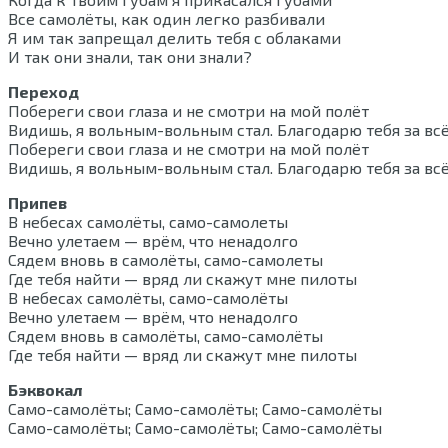
Все самолёты, как один легко разбивали
Я им так запрещал делить тебя с облаками
И так они знали, так они знали?
Переход
Побереги свои глаза и не смотри на мой полёт
Видишь, я вольным-вольным стал. Благодарю тебя за вс
Побереги свои глаза и не смотри на мой полёт
Видишь, я вольным-вольным стал. Благодарю тебя за вс
Припев
В небесах самолёты, само-самолеты
Вечно улетаем — врём, что ненадолго
Сядем вновь в самолёты, само-самолеты
Где тебя найти — вряд ли скажут мне пилоты
В небесах самолёты, само-самолёты
Вечно улетаем — врём, что ненадолго
Сядем вновь в самолёты, само-самолёты
Где тебя найти — вряд ли скажут мне пилоты
Бэквокал
Само-самолёты; Само-самолёты; Само-самолёты
Само-самолёты; Само-самолёты; Само-самолёты