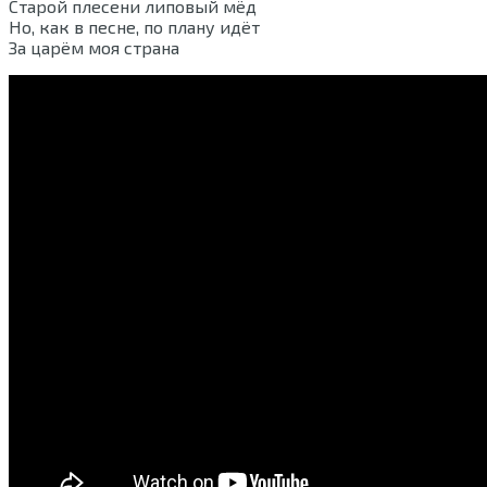
Старой плесени липовый мёд
Но, как в песне, по плану идёт
За царём моя страна