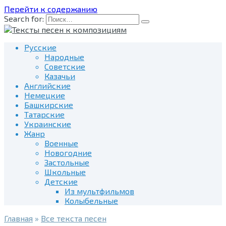
Перейти к содержанию
Search for:
Русские
Народные
Советские
Казачьи
Английские
Немецкие
Башкирские
Татарские
Украинские
Жанр
Военные
Новогодние
Застольные
Школьные
Детские
Из мультфильмов
Колыбельные
Главная
»
Все текста песен