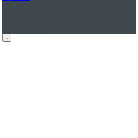
Дисклеймер
Тексты песен процитированы в учебных целях в
соответствии со
ст. 1274 ГК РФ
© 2026 TxtPesen.ru