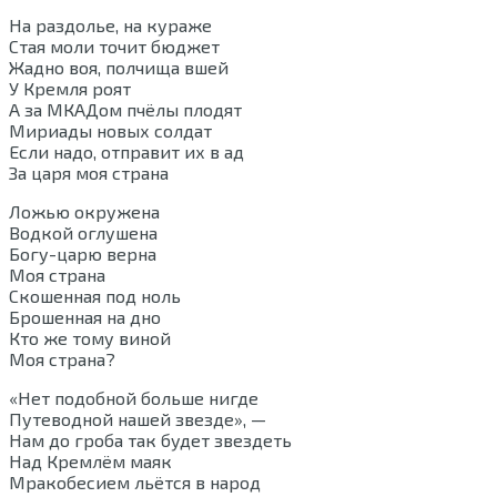
На раздолье, на кураже
Стая моли точит бюджет
Жадно воя, полчища вшей
У Кремля роят
А за МКАДом пчёлы плодят
Мириады новых солдат
Если надо, отправит их в ад
За царя моя страна
Ложью окружена
Водкой оглушена
Богу-царю верна
Моя страна
Скошенная под ноль
Брошенная на дно
Кто же тому виной
Моя страна?
«Нет подобной больше нигде
Путеводной нашей звезде», —
Нам до гроба так будет звездеть
Над Кремлём маяк
Мракобесием льётся в народ