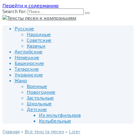
Перейти к содержанию
Search for:
Русские
Народные
Советские
Казачьи
Английские
Немецкие
Башкирские
Татарские
Украинские
Жанр
Военные
Новогодние
Застольные
Школьные
Детские
Из мультфильмов
Колыбельные
Главная
»
Все текста песен
»
Lizer