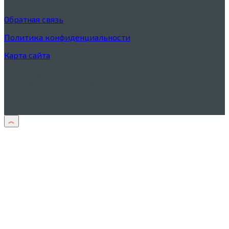
Обратная связь
Политика конфиденциальности
Карта сайта
Дисклеймер
Тексты песен процитированы в учебных целях в
соответствии со
ст. 1274 ГК РФ
© 2026 TxtPesen.ru