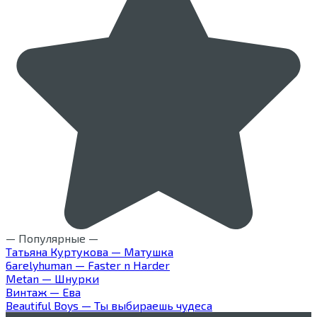
— Популярные —
Татьяна Куртукова — Матушка
6arelyhuman — Faster n Harder
Metan — Шнурки
Винтаж — Ева
Beautiful Boys — Ты выбираешь чудеса