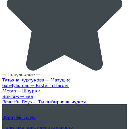
— Популярные —
Татьяна Куртукова — Матушка
6arelyhuman — Faster n Harder
Metan — Шнурки
Винтаж — Ева
Beautiful Boys — Ты выбираешь чудеса
Обратная связь
Политика конфиденциальности