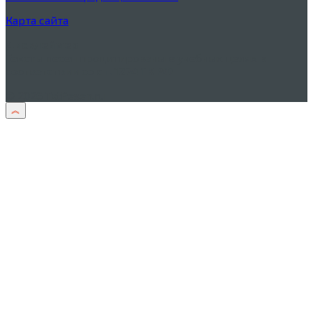
Карта сайта
Дисклеймер
Тексты песен процитированы в учебных целях в
соответствии со
ст. 1274 ГК РФ
© 2026 TxtPesen.ru