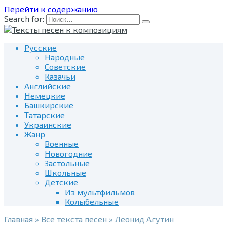
Перейти к содержанию
Search for:
Русские
Народные
Советские
Казачьи
Английские
Немецкие
Башкирские
Татарские
Украинские
Жанр
Военные
Новогодние
Застольные
Школьные
Детские
Из мультфильмов
Колыбельные
Главная
»
Все текста песен
»
Леонид Агутин