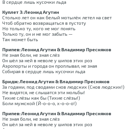
В сердце лишь кусочки льда
Куплет 3: Леонид Агутин
Столько лет он как белый мотылёк летел на свет
Чтоб обратно возвращаться в пустоту
Но только ту, кого не мог понять
Только ту, он и не мог забыть —
Так может быть
Припев: Леонид Агутин & Владимир Пресняков
Не зная боли, не зная слёз
Он шёл за ней в неволе у шипов этих роз
Аэропорты и города он проплывал, не зная
Собирая в сердце лишь кусочки льда
Бридж: Леонид Агутин & Владимир Пресняков
За годами, под сводами снов людских (Cнов людских!)
Не видятся, не слышатся эти мольбы!
Тихие слёзы как бы (Тихие слёзы!)
Боли мужской (Й-о-о-о, х-о-о-о!)
Припев: Леонид Агутин & Владимир Пресняков
Не зная боли, не зная слёз
Он шёл за ней в неволе у шипов этих роз