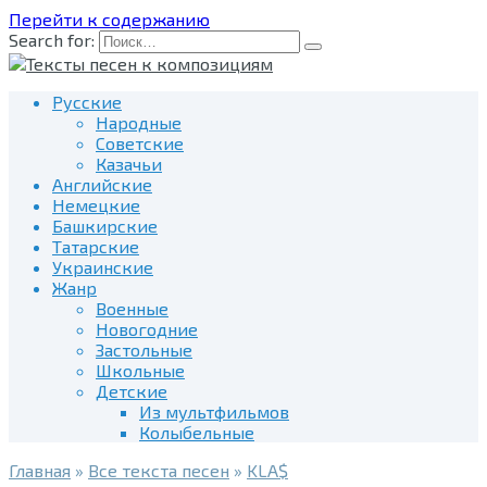
Перейти к содержанию
Search for:
Русские
Народные
Советские
Казачьи
Английские
Немецкие
Башкирские
Татарские
Украинские
Жанр
Военные
Новогодние
Застольные
Школьные
Детские
Из мультфильмов
Колыбельные
Главная
»
Все текста песен
»
KLA$