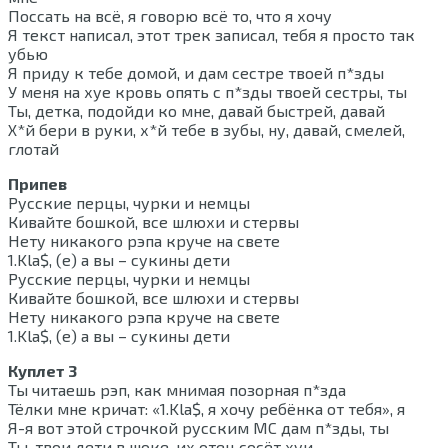
Поссать на всё, я говорю всё то, что я хочу
Я текст написал, этот трек записал, тебя я просто так
убью
Я приду к тебе домой, и дам сестре твоей п*зды
У меня на хуе кровь опять с п*зды твоей сестры, ты
Ты, детка, подойди ко мне, давай быстрей, давай
Х*й бери в руки, х*й тебе в зубы, ну, давай, смелей,
глотай
Припев
Русские перцы, чурки и немцы
Кивайте бошкой, все шлюхи и стервы
Нету никакого рэпа круче на свете
1.Kla$, (е) а вы – сукины дети
Русские перцы, чурки и немцы
Кивайте бошкой, все шлюхи и стервы
Нету никакого рэпа круче на свете
1.Kla$, (е) а вы – сукины дети
Куплет 3
Ты читаешь рэп, как мнимая позорная п*зда
Тёлки мне кричат: «1.Kla$, я хочу ребёнка от тебя», я
Я-я вот этой строчкой русским МС дам п*зды, ты
Ты, твои дети в шоке, их отец сосёт хуи