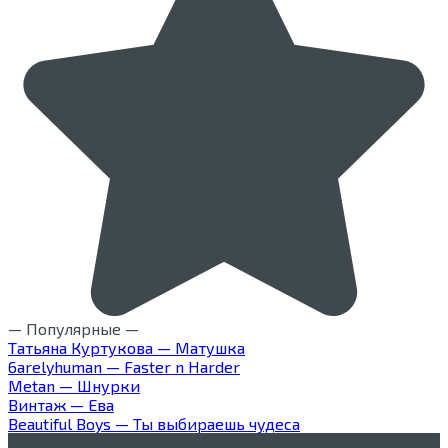
— Популярные —
Татьяна Куртукова — Матушка
6arelyhuman — Faster n Harder
Metan — Шнурки
Винтаж — Ева
Beautiful Boys — Ты выбираешь чудеса