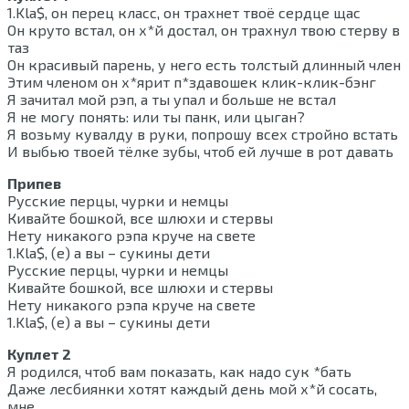
1.Kla$, он перец класс, он трахнет твоё сердце щас
Он круто встал, он х*й достал, он трахнул твою стерву в
таз
Он красивый парень, у него есть толстый длинный член
Этим членом он х*ярит п*здавошек клик-клик-бэнг
Я зачитал мой рэп, а ты упал и больше не встал
Я не могу понять: или ты панк, или цыган?
Я возьму кувалду в руки, попрошу всех стройно встать
И выбью твоей тёлке зубы, чтоб ей лучше в рот давать
Припев
Русские перцы, чурки и немцы
Кивайте бошкой, все шлюхи и стервы
Нету никакого рэпа круче на свете
1.Kla$, (е) а вы – сукины дети
Русские перцы, чурки и немцы
Кивайте бошкой, все шлюхи и стервы
Нету никакого рэпа круче на свете
1.Kla$, (е) а вы – сукины дети
Куплет 2
Я родился, чтоб вам показать, как надо сук *бать
Даже лесбиянки хотят каждый день мой х*й сосать,
мне