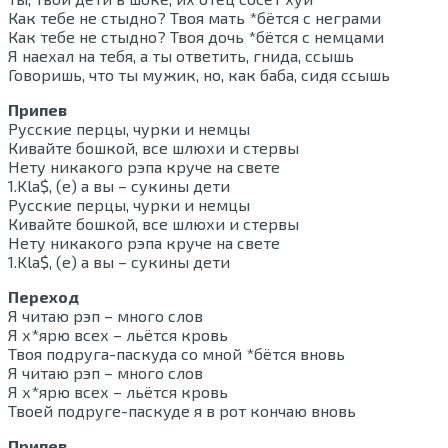
Как тебе не стыдно? Твоя мать *бётся с неграми
Как тебе не стыдно? Твоя дочь *бётся с немцами
Я наехал на тебя, а ты ответить, гнида, ссышь
Говоришь, что ты мужик, но, как баба, сидя ссышь
Припев
Русские перцы, чурки и немцы
Кивайте бошкой, все шлюхи и стервы
Нету никакого рэпа круче на свете
1.Kla$, (е) а вы – сукины дети
Русские перцы, чурки и немцы
Кивайте бошкой, все шлюхи и стервы
Нету никакого рэпа круче на свете
1.Kla$, (е) а вы – сукины дети
Переход
Я читаю рэп – много слов
Я х*ярю всех – льётся кровь
Твоя подруга-паскуда со мной *бётся вновь
Я читаю рэп – много слов
Я х*ярю всех – льётся кровь
Твоей подруге-паскуде я в рот кончаю вновь
Припев