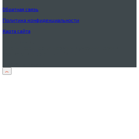
Обратная связь
Политика конфиденциальности
Карта сайта
Дисклеймер
Тексты песен процитированы в учебных целях в
соответствии со
ст. 1274 ГК РФ
© 2026 TxtPesen.ru