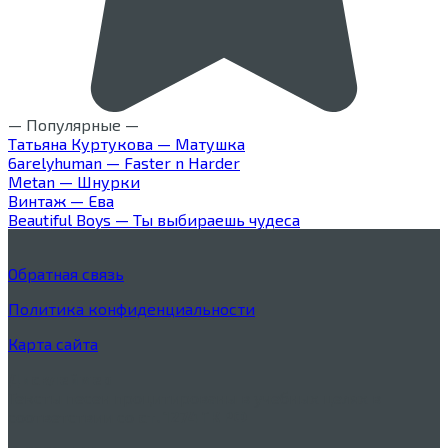
— Популярные —
Татьяна Куртукова — Матушка
6arelyhuman — Faster n Harder
Metan — Шнурки
Винтаж — Ева
Beautiful Boys — Ты выбираешь чудеса
Обратная связь
Политика конфиденциальности
Карта сайта
Дисклеймер
Тексты песен процитированы в учебных целях в
соответствии со
ст. 1274 ГК РФ