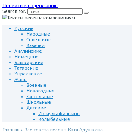
Перейти к содержанию
Search for:
Русские
Народные
Советские
Казачьи
Английские
Немецкие
Башкирские
Татарские
Украинские
Жанр
Военные
Новогодние
Застольные
Школьные
Детские
Из мультфильмов
Колыбельные
Главная
»
Все текста песен
»
Катя Адушкина