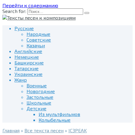
Перейти к содержанию
Search for:
Русские
Народные
Советские
Казачьи
Английские
Немецкие
Башкирские
Татарские
Украинские
Жанр
Военные
Новогодние
Застольные
Школьные
Детские
Из мультфильмов
Колыбельные
Главная
»
Все текста песен
»
IC3PEAK