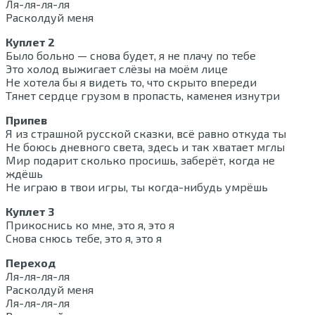
Ля-ля-ля-ля
Расколдуй меня
Куплет 2
Было больно — снова будет, я не плачу по тебе
Это холод выжигает слёзы на моём лице
Не хотела бы я видеть то, что скрыто впереди
Тянет сердце грузом в пропасть, каменея изнутри
Припев
Я из страшной русской сказки, всё равно откуда ты
Не боюсь дневного света, здесь и так хватает мглы
Мир подарит сколько просишь, заберёт, когда не
ждёшь
Не играю в твои игры, ты когда-нибудь умрёшь
Куплет 3
Прикоснись ко мне, это я, это я
Снова снюсь тебе, это я, это я
Переход
Ля-ля-ля-ля
Расколдуй меня
Ля-ля-ля-ля