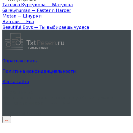
Татьяна Куртукова — Матушка
6arelyhuman — Faster n Harder
Metan — Шнурки
Винтаж — Ева
Beautiful Boys — Ты выбираешь чудеса
Обратная связь
Политика конфиденциальности
Карта сайта
Дисклеймер
Тексты песен процитированы в учебных целях в
соответствии со
ст. 1274 ГК РФ
© 2026 TxtPesen.ru