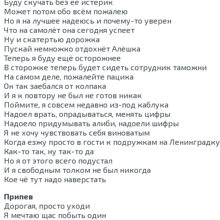
Буду скучать без её истерик
Может потом обо всём пожалею
Но я на лучшее надеюсь и почему-то уверен
Что на самолёт она сегодня успеет
Ну и скатертью дорожка
Пускай немножко отдохнёт Алёшка
Теперь я буду ещё осторожнее
В сторожке теперь будет сидеть сотрудник таможни
На самом деле, пожалейте пацика
Он так заебался от колпака
И я к повтору не был не готов никак
Поймите, я совсем недавно из-под каблука
Надоел врать, опрадываться, менять цифры
Надоело придумывать алиби, надоели шифры
Я не хочу чувствовать себя виноватым
Когда езжу просто в гости к подружкам на Ленинградку
Как-то так, ну так-то да
Но я от этого всего подустал
И я свободным толком не был никогда
Кое чё тут надо наверстать
Припев
Дорогая, просто уходи
Я мечтаю щас побыть один