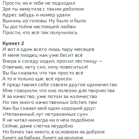
Прости, но я тебе не подходил
Зря ты замутила с таким дебилом
Адрес забудь и номер удали
Выкинь из головы. Ну было и было
Ты достойна настоящей любви
Прости, что всё так получилось
Куплет 2
И вот я один всего лишь пару месяцев
И меня пиздец как уже бесит всё
Вчера к соcеду ходил, просил лестницу —
Отвечаю, нету сил, хочу повеситься!
Вы бы сказали, что так просто всё
А то я только щас всё просёк
Я представлял себе совсем другое одиночество
Мне говорили, что оно полезно для творчества
Я за качество, уже потом за количество
Но так много качественных bitches там
Как бы сказал мой один хороший друг:
«Непаханный луг нетраханных сук»
Я не читал никогда ни о чём подобном
Сейчас даже слегка неудобно
Но бичез так много, в основном на добром:
Бичез на бабках, бичез на модном