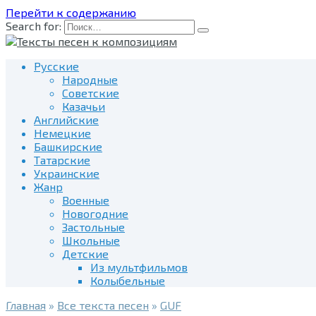
Перейти к содержанию
Search for:
Русские
Народные
Советские
Казачьи
Английские
Немецкие
Башкирские
Татарские
Украинские
Жанр
Военные
Новогодние
Застольные
Школьные
Детские
Из мультфильмов
Колыбельные
Главная
»
Все текста песен
»
GUF