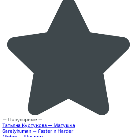
— Популярные —
Татьяна Куртукова — Матушка
6arelyhuman — Faster n Harder
Metan — Шнурки