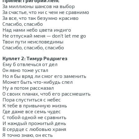
Припев: Григорий Лепс
За миллионы шансов на выбор
За счастье, что ни с чем не сравнимо
За все, что так безумно красиво
Спасибо, спасибо
Над нами небо цвета индиго
Не отпускай меня — don’t let me go
Твои пути неисповедимы
Спасибо, спасибо, спасибо
Куплет 2: Тимур Родригез
Ему б отвлечься от дел
Он явно тоже устал
Но я бы вряд ли смог его заменить
Может быть что-нибудь спел
Ну а потом рассказал
О своих планах, чтоб его рассмешить
Пора спуститься с небес
К тебе в привычную жизнь
Где даже все семь чудес
С тобой одной не сравнить
И каждый прожитый день
В сердце с любовью храня
Я точно знаю, он есть