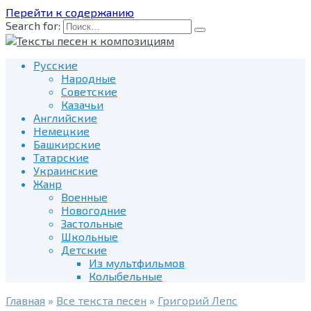
Перейти к содержанию
Search for:
Русские
Народные
Советские
Казачьи
Английские
Немецкие
Башкирские
Татарские
Украинские
Жанр
Военные
Новогодние
Застольные
Школьные
Детские
Из мультфильмов
Колыбельные
Главная
»
Все текста песен
»
Григорий Лепс