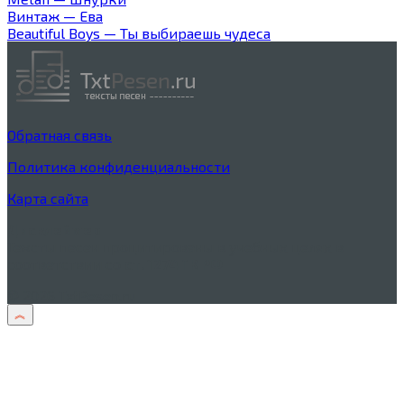
Винтаж — Ева
Beautiful Boys — Ты выбираешь чудеса
Обратная связь
Политика конфиденциальности
Карта сайта
Дисклеймер
Тексты песен процитированы в учебных целях в
соответствии со
ст. 1274 ГК РФ
© 2026 TxtPesen.ru