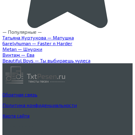
— Популярные —
Татьяна Куртукова — Матушка
6arelyhuman — Faster n Harder
Metan — Шнурки
Винтаж — Ева
Beautiful Boys — Ты выбираешь чудеса
Обратная связь
Политика конфиденциальности
Карта сайта
Дисклеймер
Тексты песен процитированы в учебных целях в