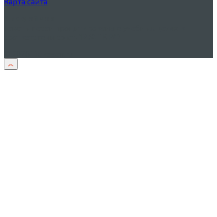
Карта сайта
Дисклеймер
Тексты песен процитированы в учебных целях в
соответствии со
ст. 1274 ГК РФ
© 2026 TxtPesen.ru