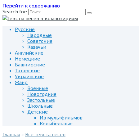
Перейти к содержанию
Search for:
Русские
Народные
Советские
Казачьи
Английские
Немецкие
Башкирские
Татарские
Украинские
Жанр
Военные
Новогодние
Застольные
Школьные
Детские
Из мультфильмов
Колыбельные
Главная
»
Все текста песен