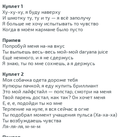
Куплет 1
Ху-ху-ху, я буду наверху
И шмотку ту, ту и ту — я всё заполучу
Я больше не хочу испытывать то чувство
Когда в моём кармане было пусто
Припев
Попробуй меня на-на вкус
Ты выпьешь весь-весь мой-мой daryana juice
Ещё немного, и я не сдержусь
Я знаю, ты по мне сохнешь, а я держусь
Куплет 2
Моя собачка одета дороже тебя
Купюры пачкой, я еду купить бриллиант
Это мой лайфстайл — попстар, смотри на меня
Твой парень достал, как так? Он хочет меня
Е, е, е, подойди ты ко мне
Терпение на нуле, я вся сейчас в огне
Ты подобрал момент учащения пульса (Ха-ха-ха)
Ты возбуждаешь чувства
Ля-ля-ля, м-м-м
Припев