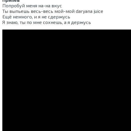
Попробуй меня на-на вкус
Ты выпьешь весь-весь мой-мой daryana juice
Ещё немного, и я не сдержусь
Я знаю, ты по мне сохнешь, а я держусь