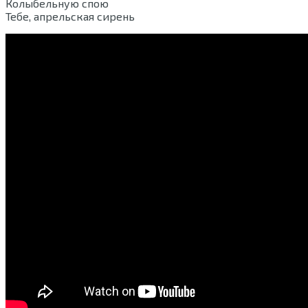
Колыбельную спою
Тебе, апрельская сирень