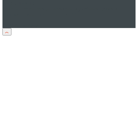
Дисклеймер
Тексты песен процитированы в учебных целях в
соответствии со
ст. 1274 ГК РФ
© 2026 TxtPesen.ru