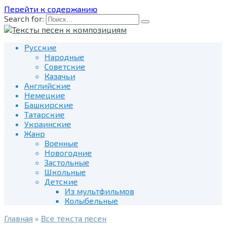
Перейти к содержанию
Search for:
Русские
Народные
Советские
Казачьи
Английские
Немецкие
Башкирские
Татарские
Украинские
Жанр
Военные
Новогодние
Застольные
Школьные
Детские
Из мультфильмов
Колыбельные
Главная
»
Все текста песен