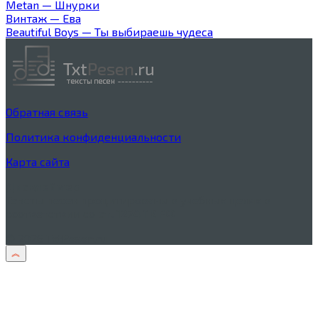
Metan — Шнурки
Винтаж — Ева
Beautiful Boys — Ты выбираешь чудеса
Обратная связь
Политика конфиденциальности
Карта сайта
Дисклеймер
Тексты песен процитированы в учебных целях в
соответствии со
ст. 1274 ГК РФ
© 2026 TxtPesen.ru