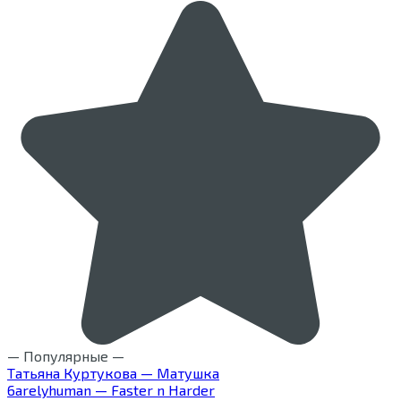
— Популярные —
Татьяна Куртукова — Матушка
6arelyhuman — Faster n Harder