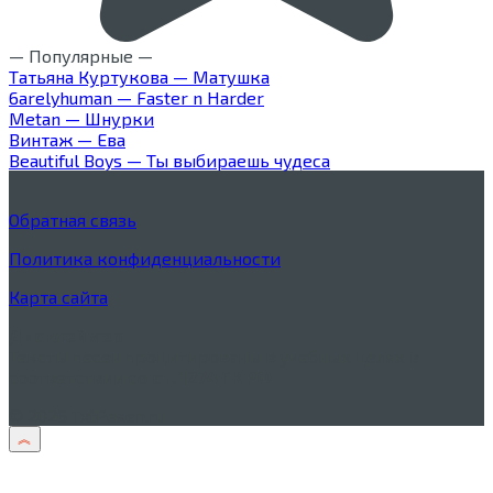
— Популярные —
Татьяна Куртукова — Матушка
6arelyhuman — Faster n Harder
Metan — Шнурки
Винтаж — Ева
Beautiful Boys — Ты выбираешь чудеса
Обратная связь
Политика конфиденциальности
Карта сайта
Дисклеймер
Тексты песен процитированы в учебных целях в
соответствии со
ст. 1274 ГК РФ
© 2026 TxtPesen.ru