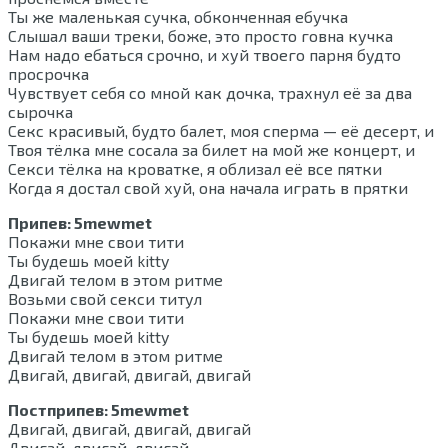
Ты же маленькая сучка, обконченная ебучка
Слышал ваши треки, боже, это просто говна кучка
Нам надо ебаться срочно, и хуй твоего парня будто
просрочка
Чувствует себя со мной как дочка, трахнул её за два
сырочка
Секс красивый, будто балет, моя сперма — её десерт, и
Твоя тёлка мне сосала за билет на мой же концерт, и
Секси тёлка на кроватке, я облизал её все пятки
Когда я достал свой хуй, она начала играть в прятки
Припев: 5mewmet
Покажи мне свои тити
Ты будешь моей kitty
Двигай телом в этом ритме
Возьми свой секси титул
Покажи мне свои тити
Ты будешь моей kitty
Двигай телом в этом ритме
Двигай, двигай, двигай, двигай
Постприпев: 5mewmet
Двигай, двигай, двигай, двигай
Двигай, двигай, двигай