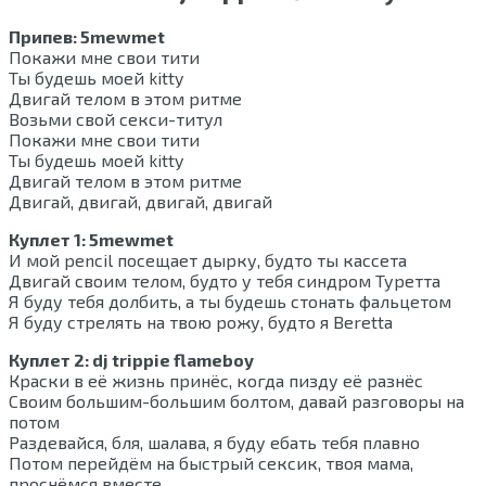
Припев: 5mewmet
Покажи мне свои тити
Ты будешь моей kitty
Двигай телом в этом ритме
Возьми свой секси-титул
Покажи мне свои тити
Ты будешь моей kitty
Двигай телом в этом ритме
Двигай, двигай, двигай, двигай
Куплет 1: 5mewmet
И мой pencil посещает дырку, будто ты кассета
Двигай своим телом, будто у тебя синдром Туретта
Я буду тебя долбить, а ты будешь стонать фальцетом
Я буду стрелять на твою рожу, будто я Beretta
Куплет 2: dj trippie flameboy
Краски в её жизнь принёс, когда пизду её разнёс
Своим большим-большим болтом, давай разговоры на
потом
Раздевайся, бля, шалава, я буду ебать тебя плавно
Потом перейдём на быстрый сексик, твоя мама,
проснёмся вместе