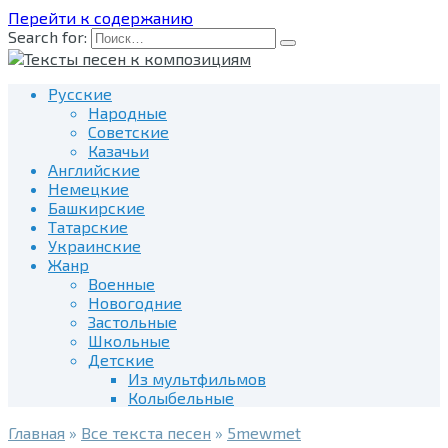
Перейти к содержанию
Search for:
Русские
Народные
Советские
Казачьи
Английские
Немецкие
Башкирские
Татарские
Украинские
Жанр
Военные
Новогодние
Застольные
Школьные
Детские
Из мультфильмов
Колыбельные
Главная
»
Все текста песен
»
5mewmet